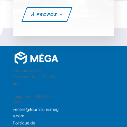
À PROPOS
725, rue Cormier
Drummondville, QC J2C
6P7
Téléphone : (819) 477-
3773
ventes@fournituresmeg
a.com
Politique de